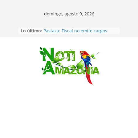
domingo, agosto 9, 2026
Lo último:
Pastaza: Fiscal no emite cargos
contra hombre de 50años que
mantenía relacion de «noviazgo»
con una menor de10 años en
frontera sur
Saltar
Napo: presunto sicariato en cantón
Archidona
Ecuador: dos jóvenes de 22 años
desaparecidos fueron encontrados
muertos en Puerto lopez
Sentencian a 34 años de prisión a
implicados en caso de Alison,
oriunda de Tena
Vozinha, el arquero sensación de
cabo Verde, ya llegó para
incorporarse a Colo Colo de Chile