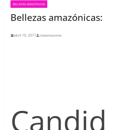
BELLEZAS AMAZÓNICAS
Bellezas amazónicas:
abril 10, 2017
notiamazonia
contenid
Candid