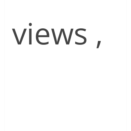
views
,