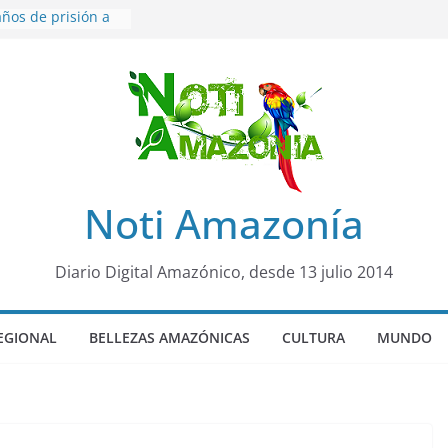
ños de prisión a
o de Alison,
ero sensación de
egó para
lo Colo de Chile
quia Diez de
u nueva reina por
ño”: una alerta
Noti Amazonía
 de dormir mal en
mental
rá sede
Diario Digital Amazónico, desde 13 julio 2014
al Panamazónico, d
nas y sociedad
nsa de la Amazonía
EGIONAL
BELLEZAS AMAZÓNICAS
CULTURA
MUNDO