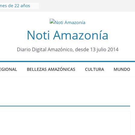
enes de 22 años
eron encontrados
o lopez
ños de prisión a
Noti Amazonía
o de Alison,
ro sensación de
egó para
Diario Digital Amazónico, desde 13 julio 2014
lo Colo de Chile
quia Diez de
u nueva reina por
EGIONAL
BELLEZAS AMAZÓNICAS
CULTURA
MUNDO
o”: una alerta
 de dormir mal en
mental