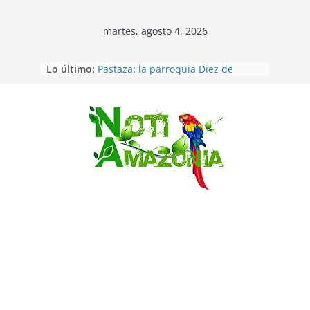
martes, agosto 4, 2026
Vozinha, el arquero sensación de
Lo último:
cabo Verde, ya llegó para
incorporarse a Colo Colo de Chile
Pastaza: la parroquia Diez de
Agosto eligió a su nueva reina por
su aniversario
Saltar
La “deuda de sueño”: una alerta
sobre los efectos de dormir mal en
la salud física y mental
Pastaza: Puyo será sede
del XII Foro Social Panamazónico, d
e pueblos indígenas y sociedad
civil por la defensa de la Amazonía
Morona Santiago: Prefectura
realiza brigadas al interior selvático
en el cantón Taisha