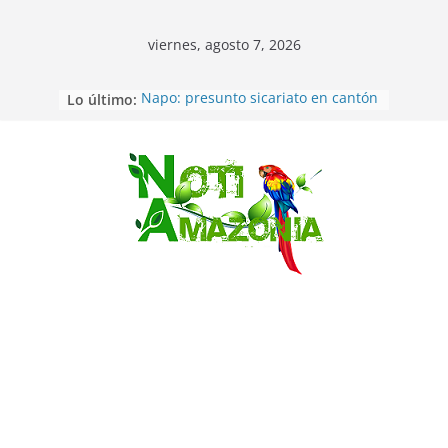
viernes, agosto 7, 2026
Lo último:
Napo: presunto sicariato en cantón
Archidona
Ecuador: dos jóvenes de 22 años
desaparecidos fueron encontrados
muertos en Puerto lopez
Saltar
Sentencian a 34 años de prisión a
implicados en caso de Alison,
oriunda de Tena
Vozinha, el arquero sensación de
cabo Verde, ya llegó para
incorporarse a Colo Colo de Chile
Pastaza: la parroquia Diez de
Agosto eligió a su nueva reina por
su aniversario