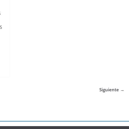
S
S
Siguiente →