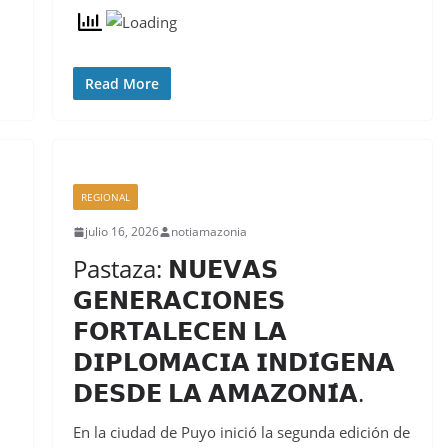
Read More
REGIONAL
julio 16, 2026
notiamazonia
Pastaza: 𝗡𝗨𝗘𝗩𝗔𝗦
𝗚𝗘𝗡𝗘𝗥𝗔𝗖𝗜𝗢𝗡𝗘𝗦
𝗙𝗢𝗥𝗧𝗔𝗟𝗘𝗖𝗘𝗡 𝗟𝗔
𝗗𝗜𝗣𝗟𝗢𝗠𝗔𝗖𝗜𝗔 𝗜𝗡𝗗𝗜́𝗚𝗘𝗡𝗔
𝗗𝗘𝗦𝗗𝗘 𝗟𝗔 𝗔𝗠𝗔𝗭𝗢𝗡𝗜́𝗔.
En la ciudad de Puyo inició la segunda edición de