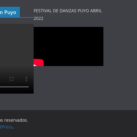
FESTIVAL DE DANZAS PUYO ABRIL
en Puyo
2022
os reservados.
dPress
.