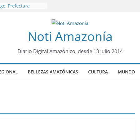
go: Prefectura
s al interior selvático
aisha
rquero sensación de
Noti Amazonía
 llegó para
 Colo Colo de Chile
rroquia Diez de
a su nueva reina por
Diario Digital Amazónico, desde 13 julio 2014
sueño”: una alerta
tos de dormir mal en
EGIONAL
BELLEZAS AMAZÓNICAS
CULTURA
MUNDO
 y mental
 será sede
ocial Panamazónico, d
ígenas y sociedad
efensa de la Amazonía