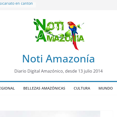
sicariato en cantón
venes de 22 años
ueron encontrados
to lopez
años de prisión a
so de Alison,
uero sensación de
legó para
Noti Amazonía
olo Colo de Chile
oquia Diez de
su nueva reina por
Diario Digital Amazónico, desde 13 julio 2014
EGIONAL
BELLEZAS AMAZÓNICAS
CULTURA
MUNDO