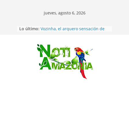
jueves, agosto 6, 2026
Sentencian a 34 años de prisión a
Lo último:
implicados en caso de Alison,
oriunda de Tena
Vozinha, el arquero sensación de
cabo Verde, ya llegó para
incorporarse a Colo Colo de Chile
Saltar
Pastaza: la parroquia Diez de
Agosto eligió a su nueva reina por
su aniversario
La “deuda de sueño”: una alerta
sobre los efectos de dormir mal en
la salud física y mental
Pastaza: Puyo será sede
del XII Foro Social Panamazónico, d
e pueblos indígenas y sociedad
civil por la defensa de la Amazonía