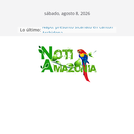
sábado, agosto 8, 2026
Lo último:
Napo: presunto sicariato en cantón
Archidona
Ecuador: dos jóvenes de 22 años
desaparecidos fueron encontrados
muertos en Puerto lopez
Saltar
Sentencian a 34 años de prisión a
implicados en caso de Alison,
oriunda de Tena
Vozinha, el arquero sensación de
cabo Verde, ya llegó para
incorporarse a Colo Colo de Chile
Pastaza: la parroquia Diez de
Agosto eligió a su nueva reina por
su aniversario