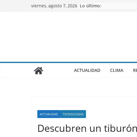
Saltar
viernes, agosto 7, 2026
Lo último:
al
contenido
ACTUALIDAD
CLIMA
R
ACTUALIDAD
TECNOLOGIAS
Descubren un tiburón