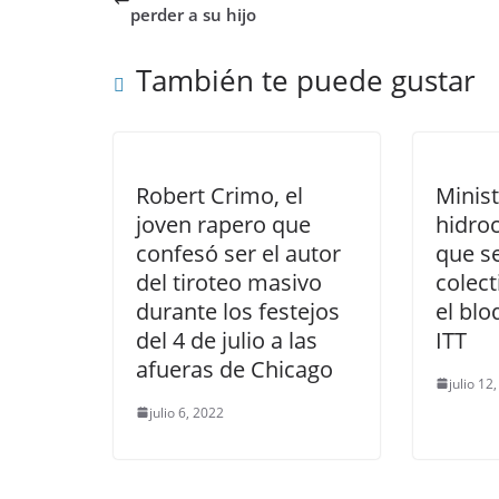
perder a su hijo
También te puede gustar
Robert Crimo, el
Minis
joven rapero que
hidro
confesó ser el autor
que se
del tiroteo masivo
colec
durante los festejos
el blo
del 4 de julio a las
ITT
afueras de Chicago
julio 12
julio 6, 2022