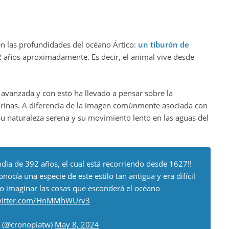
en las profundidades del océano Ártico:
un tiburón de
años aproximadamente. Es decir, el animal vive desde
a avanzada y con esto ha llevado a pensar sobre la
marinas. A diferencia de la imagen comúnmente asociada con
 su naturaleza serena y su movimiento lento en las aguas del
dia de 392 años, el cual está recorriendo desde 1627!!
nocía una especie de este estilo tan antigua y era difícil
o imaginar las cosas que esconderá el océano
twitter.com/HnMMhWUrv3
 (@cronopiatw)
May 8, 2024