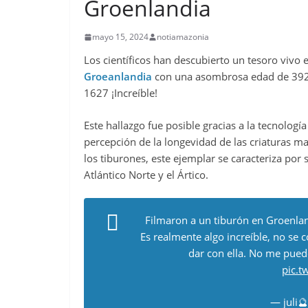
Groenlandia
mayo 15, 2024
notiamazonia
Los científicos han descubierto un tesoro vivo 
Groeanlandia
con una asombrosa edad de 392 
1627 ¡Increíble!
Este hallazgo fue posible gracias a la tecnologí
percepción de la longevidad de las criaturas 
los tiburones, este ejemplar se caracteriza por
Atlántico Norte y el Ártico.
Filmaron a un tiburón en Groenlan
Es realmente algo increíble, no se co
dar con ella. No me pued
pic.
— juli