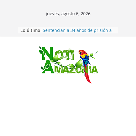
jueves, agosto 6, 2026
Lo último:
Sentencian a 34 años de prisión a
implicados en caso de Alison,
oriunda de Tena
Vozinha, el arquero sensación de
cabo Verde, ya llegó para
Saltar
incorporarse a Colo Colo de Chile
Pastaza: la parroquia Diez de
Agosto eligió a su nueva reina por
su aniversario
La “deuda de sueño”: una alerta
sobre los efectos de dormir mal en
la salud física y mental
Pastaza: Puyo será sede
del XII Foro Social Panamazónico, d
e pueblos indígenas y sociedad
civil por la defensa de la Amazonía