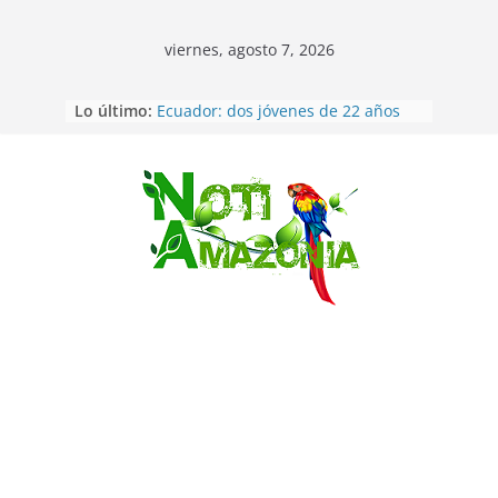
viernes, agosto 7, 2026
La “deuda de sueño”: una alerta
Lo último:
sobre los efectos de dormir mal en
la salud física y mental
Ecuador: dos jóvenes de 22 años
desaparecidos fueron encontrados
muertos en Puerto lopez
Saltar
Sentencian a 34 años de prisión a
implicados en caso de Alison,
oriunda de Tena
Vozinha, el arquero sensación de
cabo Verde, ya llegó para
incorporarse a Colo Colo de Chile
Pastaza: la parroquia Diez de
Agosto eligió a su nueva reina por
su aniversario