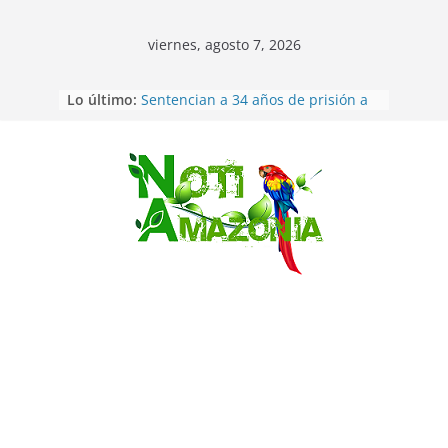
viernes, agosto 7, 2026
Lo último:
Sentencian a 34 años de prisión a
implicados en caso de Alison,
oriunda de Tena
Vozinha, el arquero sensación de
cabo Verde, ya llegó para
Saltar
incorporarse a Colo Colo de Chile
Pastaza: la parroquia Diez de
Agosto eligió a su nueva reina por
su aniversario
La “deuda de sueño”: una alerta
sobre los efectos de dormir mal en
la salud física y mental
Ecuador: dos jóvenes de 22 años
desaparecidos fueron encontrados
muertos en Puerto lopez