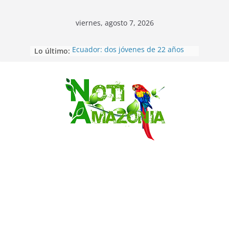
viernes, agosto 7, 2026
Lo último:
Ecuador: dos jóvenes de 22 años
desaparecidos fueron encontrados
muertos en Puerto lopez
Sentencian a 34 años de prisión a
implicados en caso de Alison,
Saltar
oriunda de Tena
Vozinha, el arquero sensación de
cabo Verde, ya llegó para
incorporarse a Colo Colo de Chile
Pastaza: la parroquia Diez de
Agosto eligió a su nueva reina por
su aniversario
La “deuda de sueño”: una alerta
sobre los efectos de dormir mal en
la salud física y mental