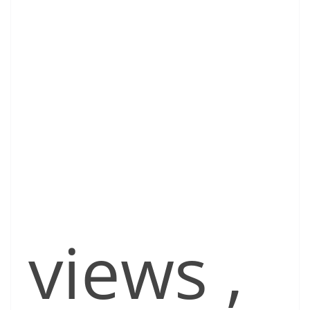
views
,