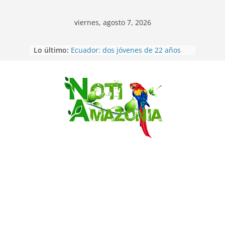
viernes, agosto 7, 2026
Lo último:
Ecuador: dos jóvenes de 22 años
desaparecidos fueron encontrados
muertos en Puerto lopez
Sentencian a 34 años de prisión a
implicados en caso de Alison,
Saltar
oriunda de Tena
Vozinha, el arquero sensación de
cabo Verde, ya llegó para
incorporarse a Colo Colo de Chile
Pastaza: la parroquia Diez de
Agosto eligió a su nueva reina por
su aniversario
La “deuda de sueño”: una alerta
sobre los efectos de dormir mal en
la salud física y mental