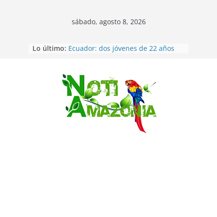
sábado, agosto 8, 2026
Napo: presunto sicariato en cantón
Lo último:
Archidona
Ecuador: dos jóvenes de 22 años
desaparecidos fueron encontrados
muertos en Puerto lopez
Sentencian a 34 años de prisión a
Saltar
implicados en caso de Alison,
oriunda de Tena
Vozinha, el arquero sensación de
cabo Verde, ya llegó para
incorporarse a Colo Colo de Chile
Pastaza: la parroquia Diez de
Agosto eligió a su nueva reina por
su aniversario