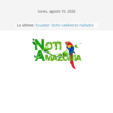
lunes, agosto 10, 2026
Lo último:
Ecuador: Ocho cadáveres hallados
en fosas comunes en Pucará
Pastaza: Feria de la Diez de agosto
atrajo a miles de personas en la
edición 2026 (video)
Saltar
Pastaza: Fiscal no emite cargos
contra hombre de 50años que
mantenía relacion de «noviazgo»
con una menor de10 años en
frontera sur
Napo: presunto sicariato en cantón
Archidona
Ecuador: dos jóvenes de 22 años
desaparecidos fueron encontrados
muertos en Puerto lopez