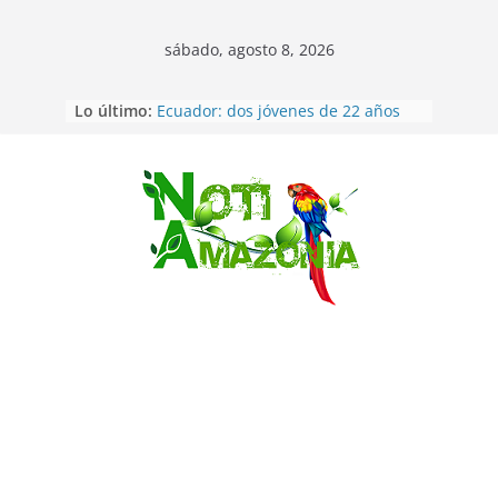
sábado, agosto 8, 2026
Napo: presunto sicariato en cantón
Lo último:
Archidona
Ecuador: dos jóvenes de 22 años
desaparecidos fueron encontrados
muertos en Puerto lopez
Sentencian a 34 años de prisión a
Saltar
implicados en caso de Alison,
oriunda de Tena
Vozinha, el arquero sensación de
cabo Verde, ya llegó para
incorporarse a Colo Colo de Chile
Pastaza: la parroquia Diez de
Agosto eligió a su nueva reina por
su aniversario