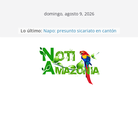
domingo, agosto 9, 2026
Pastaza: Fiscal no emite cargos
Lo último:
contra hombre de 50años que
mantenía relacion de «noviazgo»
con una menor de10 años en
frontera sur
Saltar
Napo: presunto sicariato en cantón
Archidona
Ecuador: dos jóvenes de 22 años
desaparecidos fueron encontrados
muertos en Puerto lopez
Sentencian a 34 años de prisión a
implicados en caso de Alison,
oriunda de Tena
Vozinha, el arquero sensación de
cabo Verde, ya llegó para
incorporarse a Colo Colo de Chile