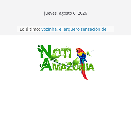
jueves, agosto 6, 2026
Sentencian a 34 años de prisión a
Lo último:
implicados en caso de Alison,
oriunda de Tena
Vozinha, el arquero sensación de
cabo Verde, ya llegó para
Saltar
incorporarse a Colo Colo de Chile
Pastaza: la parroquia Diez de
Agosto eligió a su nueva reina por
su aniversario
La “deuda de sueño”: una alerta
sobre los efectos de dormir mal en
la salud física y mental
Pastaza: Puyo será sede
del XII Foro Social Panamazónico, d
e pueblos indígenas y sociedad
civil por la defensa de la Amazonía