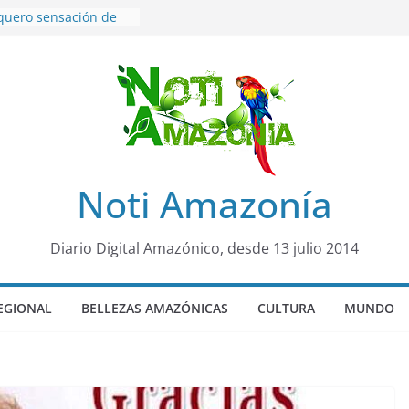
rquero sensación de
 llegó para
 Colo Colo de Chile
rroquia Diez de
a su nueva reina por
sueño”: una alerta
ctos de dormir mal en
a y mental
 será sede
Noti Amazonía
ocial Panamazónico, d
ígenas y sociedad
efensa de la Amazonía
Diario Digital Amazónico, desde 13 julio 2014
go: Prefectura
s al interior selvático
Taisha
EGIONAL
BELLEZAS AMAZÓNICAS
CULTURA
MUNDO