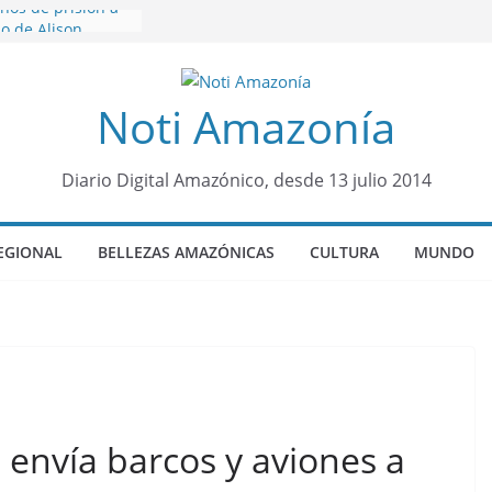
ños de prisión a
o de Alison,
ro sensación de
Noti Amazonía
egó para
lo Colo de Chile
quia Diez de
u nueva reina por
Diario Digital Amazónico, desde 13 julio 2014
o”: una alerta
 de dormir mal en
EGIONAL
BELLEZAS AMAZÓNICAS
CULTURA
MUNDO
mental
á sede
al Panamazónico, d
nas y sociedad
nsa de la Amazonía
envía barcos y aviones a