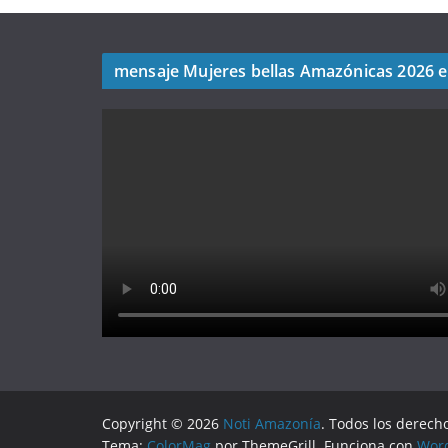
mensaje Mujeres bellas Amazónicas 2026 
Copyright © 2026
Noti Amazonía
. Todos los derech
Tema:
ColorMag
por ThemeGrill. Funciona con
Wor