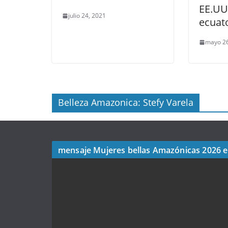
EE.UU
julio 24, 2021
ecuat
mayo 26
Belleza Amazonica: Stefy Varela
mensaje Mujeres bellas Amazónicas 2026 