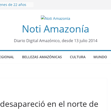
venes de 22 años
ueron encontrados
to lopez
Noti Amazonía
años de prisión a
so de Alison,
ero sensación de
Diario Digital Amazónico, desde 13 julio 2014
legó para
olo Colo de Chile
oquia Diez de
EGIONAL
BELLEZAS AMAZÓNICAS
CULTURA
MUNDO
su nueva reina por
desapareció en el norte de