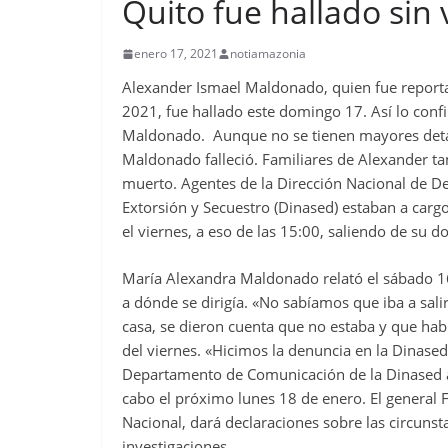
Quito fue hallado sin 
enero 17, 2021
notiamazonia
Alexander Ismael Maldonado, quien fue report
2021, fue hallado este domingo 17. Así lo co
Maldonado. Aunque no se tienen mayores detall
Maldonado falleció. Familiares de Alexander ta
muerto. Agentes de la Dirección Nacional de Del
Extorsión y Secuestro (Dinased) estaban a cargo
el viernes, a eso de las 15:00, saliendo de su do
María Alexandra Maldonado relató el sábado 
a dónde se dirigía. «No sabíamos que iba a sal
casa, se dieron cuenta que no estaba y que habí
del viernes. «Hicimos la denuncia en la Dinased,
Departamento de Comunicación de la Dinased an
cabo el próximo lunes 18 de enero. El general Fa
Nacional, dará declaraciones sobre las circunsta
investigaciones.