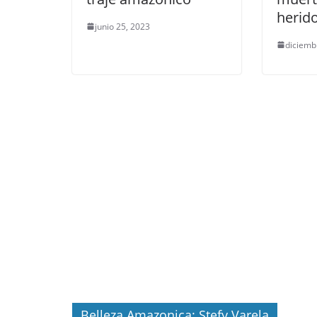
herid
junio 25, 2023
diciemb
Belleza Amazonica: Stefy Varela