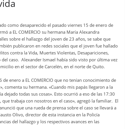
vida
ado como desaparecido el pasado viernes 15 de enero de
nfirmó a EL COMERCIO su hermana María Alexandra
es sobre el hallazgo del joven de 23 años, se sabe que
mbién publicaron en redes sociales que el joven fue hallado
itos contra la Vida, Muertes Violentas, Desapariciones,
 del caso. Alexander Ismael había sido visto por última vez
micilio en el sector de Carcelén, en el norte de Quito.
16 de enero a EL COMERCIO que no tenían conocimiento de
ir», comenta su hermana. «Cuando mis papás llegaron a la
a dejado todas sus cosas». Esto ocurrió a eso de las 17:30
 que trabaja con nosotros en el caso», agregó la familiar. El
unció que una rueda de prensa sobre el caso se llevará a
usto Olivo, director de esta instancia en la Policía
ncias del hallazgo y los respectivos avances en las