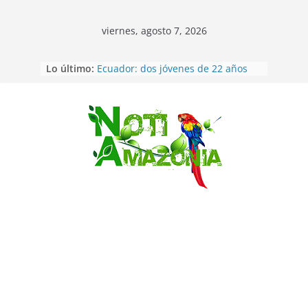
viernes, agosto 7, 2026
Lo último:
Ecuador: dos jóvenes de 22 años
desaparecidos fueron encontrados
muertos en Puerto lopez
Sentencian a 34 años de prisión a
implicados en caso de Alison,
Saltar
oriunda de Tena
Vozinha, el arquero sensación de
cabo Verde, ya llegó para
incorporarse a Colo Colo de Chile
Pastaza: la parroquia Diez de
Agosto eligió a su nueva reina por
su aniversario
La “deuda de sueño”: una alerta
sobre los efectos de dormir mal en
la salud física y mental