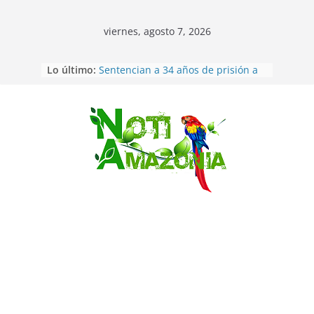
viernes, agosto 7, 2026
Ecuador: dos jóvenes de 22 años
Lo último:
desaparecidos fueron encontrados
muertos en Puerto lopez
Sentencian a 34 años de prisión a
implicados en caso de Alison,
oriunda de Tena
Saltar
Vozinha, el arquero sensación de
cabo Verde, ya llegó para
incorporarse a Colo Colo de Chile
Pastaza: la parroquia Diez de
Agosto eligió a su nueva reina por
su aniversario
La “deuda de sueño”: una alerta
sobre los efectos de dormir mal en
la salud física y mental