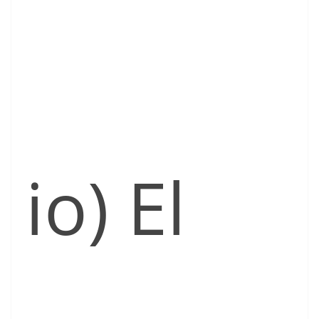
io) El