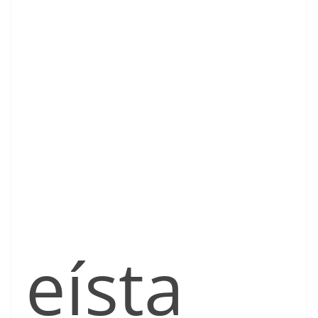
eísta