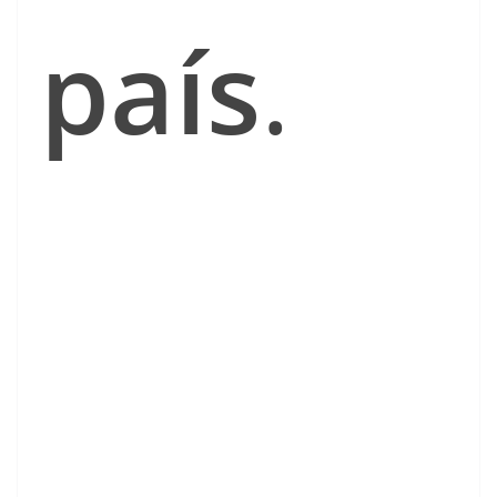
país
.