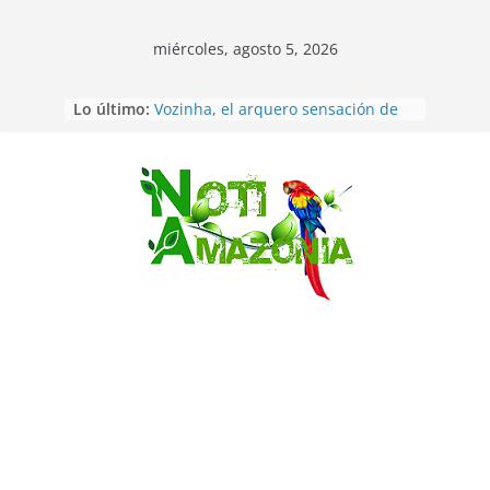
miércoles, agosto 5, 2026
Lo último:
Vozinha, el arquero sensación de
cabo Verde, ya llegó para
incorporarse a Colo Colo de Chile
Pastaza: la parroquia Diez de
Agosto eligió a su nueva reina por
Saltar
su aniversario
La “deuda de sueño”: una alerta
sobre los efectos de dormir mal en
la salud física y mental
Pastaza: Puyo será sede
del XII Foro Social Panamazónico, d
e pueblos indígenas y sociedad
civil por la defensa de la Amazonía
Morona Santiago: Prefectura
realiza brigadas al interior selvático
en el cantón Taisha