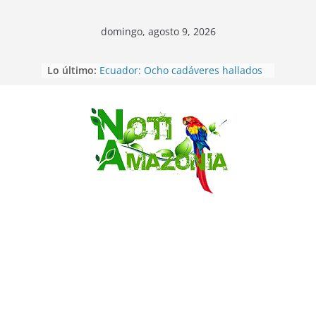
domingo, agosto 9, 2026
Lo último:
Ecuador: Ocho cadáveres hallados
en fosas comunes en Pucará
Pastaza: Feria de la Diez de agosto
atrajo a miles de personas en la
edición 2026 (video)
Saltar
Pastaza: Fiscal no emite cargos
contra hombre de 50años que
mantenía relacion de «noviazgo»
con una menor de10 años en
frontera sur
Napo: presunto sicariato en cantón
Archidona
Ecuador: dos jóvenes de 22 años
desaparecidos fueron encontrados
muertos en Puerto lopez