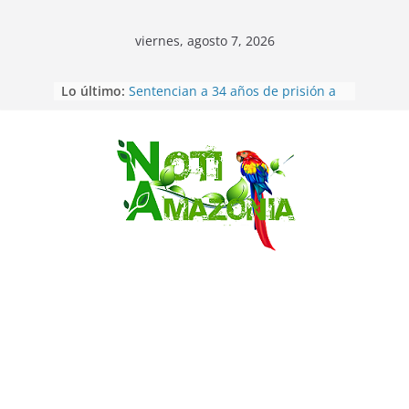
viernes, agosto 7, 2026
Ecuador: dos jóvenes de 22 años
Lo último:
desaparecidos fueron encontrados
muertos en Puerto lopez
Sentencian a 34 años de prisión a
implicados en caso de Alison,
Saltar
oriunda de Tena
Vozinha, el arquero sensación de
cabo Verde, ya llegó para
incorporarse a Colo Colo de Chile
Pastaza: la parroquia Diez de
Agosto eligió a su nueva reina por
su aniversario
La “deuda de sueño”: una alerta
sobre los efectos de dormir mal en
la salud física y mental