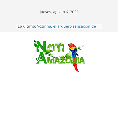
jueves, agosto 6, 2026
Sentencian a 34 años de prisión a
Lo último:
implicados en caso de Alison,
oriunda de Tena
Vozinha, el arquero sensación de
cabo Verde, ya llegó para
incorporarse a Colo Colo de Chile
Saltar
Pastaza: la parroquia Diez de
Agosto eligió a su nueva reina por
su aniversario
La “deuda de sueño”: una alerta
sobre los efectos de dormir mal en
la salud física y mental
Pastaza: Puyo será sede
del XII Foro Social Panamazónico, d
e pueblos indígenas y sociedad
civil por la defensa de la Amazonía