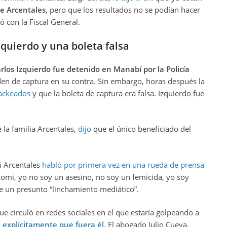
de Arcentales
, pero que los resultados no se podían hacer
ó con la Fiscal General.
zquierdo y una boleta falsa
rlos Izquierdo fue detenido en Manabí por la Policía
n de captura en su contra. Sin embargo, horas después la
hackeados
y que la boleta de captura era falsa. Izquierdo fue
 la familia Arcentales,
dijo
que el único beneficiado del
i Arcentales
habló por primera vez en una rueda de prensa
aomi, yo no soy un asesino, no soy un femicida, yo soy
 de un presunto “linchamiento mediático”.
e circuló en redes sociales en el que estaría golpeando a
n explícitamente que fuera él
.
El abogado Julio Cueva,