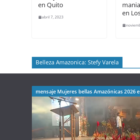
en Quito
mania
en Lo
abril 7, 2023
noviemb
Belleza Amazonica: Stefy Varela
mensaje Mujeres bellas Amazónicas 2026 