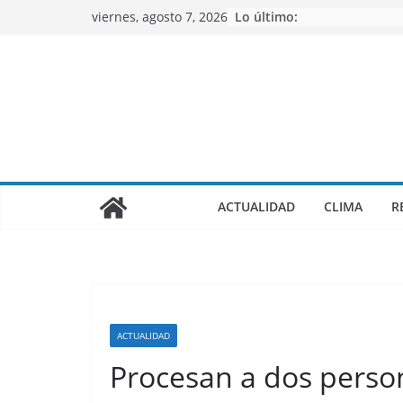
Saltar
viernes, agosto 7, 2026
Lo último:
al
contenido
ACTUALIDAD
CLIMA
R
ACTUALIDAD
Procesan a dos perso