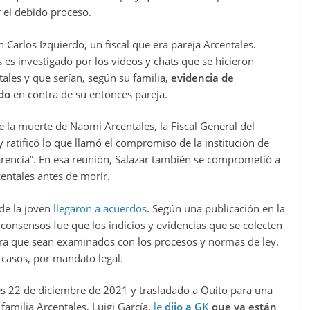
r el debido proceso.
 Carlos Izquierdo, un fiscal que era pareja Arcentales.
es investigado por los videos y chats que se hicieron
les y que serían, según su familia,
evidencia de
rdo
en contra de su entonces pareja.
 la muerte de Naomi Arcentales, la Fiscal General del
 ratificó lo que llamó el compromiso de la institución de
parencia”. En esa reunión, Salazar también se comprometió a
centales antes de morir.
 de la joven
llegaron a acuerdos
. Según una publicación en la
s consensos fue que los indicios y evidencias que se colecten
ara que sean examinados con los procesos y normas de ley.
s casos, por mandato legal.
es 22 de diciembre de 2021 y trasladado a Quito para una
familia Arcentales, Luigi García,
le
dijo a GK
que ya están