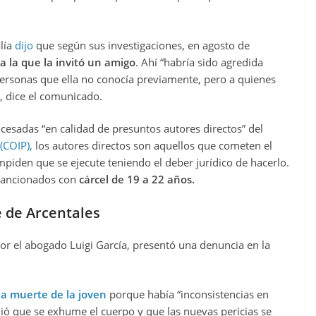
alía
dijo
que según sus investigaciones, en agosto de
 a la que la invitó un amigo
. Ahí “habría sido agredida
 personas que ella no conocía previamente, pero a quienes
”, dice el comunicado.
esadas “en calidad de presuntos autores directos” del
(COIP),
los autores directos son aquellos que cometen el
mpiden que se ejecute teniendo el deber jurídico de hacerlo.
 sancionados con
cárcel de 19 a 22 años.
e de Arcentales
or el abogado Luigi García, presentó una denuncia en la
la muerte de la joven
porque había “inconsistencias en
idió que se exhume el cuerpo y que las nuevas pericias se