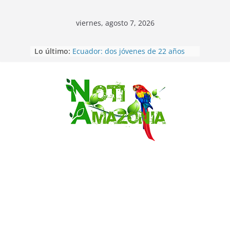
viernes, agosto 7, 2026
Lo último:
Ecuador: dos jóvenes de 22 años
desaparecidos fueron encontrados
muertos en Puerto lopez
Sentencian a 34 años de prisión a
implicados en caso de Alison,
Saltar
oriunda de Tena
Vozinha, el arquero sensación de
cabo Verde, ya llegó para
incorporarse a Colo Colo de Chile
Pastaza: la parroquia Diez de
Agosto eligió a su nueva reina por
su aniversario
La “deuda de sueño”: una alerta
sobre los efectos de dormir mal en
la salud física y mental