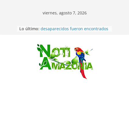
viernes, agosto 7, 2026
Ecuador: dos jóvenes de 22 años
Lo último:
desaparecidos fueron encontrados
muertos en Puerto lopez
Sentencian a 34 años de prisión a
implicados en caso de Alison,
Saltar
oriunda de Tena
Vozinha, el arquero sensación de
cabo Verde, ya llegó para
incorporarse a Colo Colo de Chile
Pastaza: la parroquia Diez de
Agosto eligió a su nueva reina por
su aniversario
La “deuda de sueño”: una alerta
sobre los efectos de dormir mal en
la salud física y mental