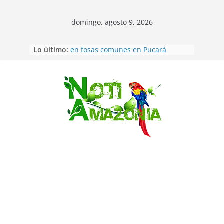
domingo, agosto 9, 2026
Lo último:
Ecuador: Ocho cadáveres hallados
en fosas comunes en Pucará
Pastaza: Feria de la Diez de agosto
atrajo a miles de personas en la
edición 2026 (video)
Saltar
Pastaza: Fiscal no emite cargos
contra hombre de 50años que
mantenía relacion de «noviazgo»
con una menor de10 años en
frontera sur
Napo: presunto sicariato en cantón
Archidona
Ecuador: dos jóvenes de 22 años
desaparecidos fueron encontrados
muertos en Puerto lopez