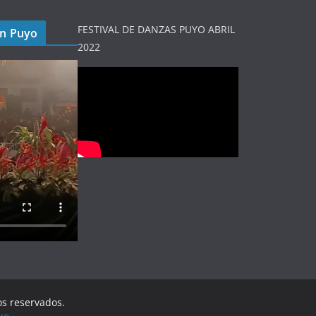
FESTIVAL DE DANZAS PUYO ABRIL
en Puyo
2022
os reservados.