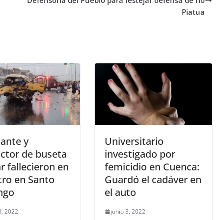
Defensoria del Pueblo para festejar defensa de río
Piatua
iante y
Universitario
ctor de buseta
investigado por
r fallecieron en
femicidio en Cuenca:
tro en Santo
Guardó el cadáver en
ngo
el auto
8, 2022
junio 3, 2022