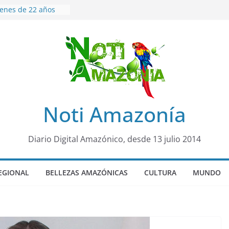
venes de 22 años
ueron encontrados
to lopez
años de prisión a
so de Alison,
uero sensación de
legó para
olo Colo de Chile
oquia Diez de
Noti Amazonía
su nueva reina por
ño”: una alerta
Diario Digital Amazónico, desde 13 julio 2014
s de dormir mal en
 mental
EGIONAL
BELLEZAS AMAZÓNICAS
CULTURA
MUNDO