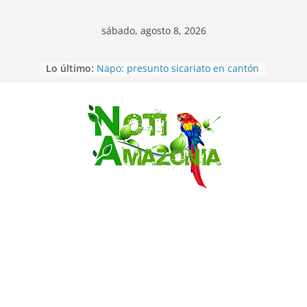
sábado, agosto 8, 2026
Lo último:
Napo: presunto sicariato en cantón
Archidona
Ecuador: dos jóvenes de 22 años
desaparecidos fueron encontrados
muertos en Puerto lopez
Saltar
Sentencian a 34 años de prisión a
implicados en caso de Alison,
oriunda de Tena
Vozinha, el arquero sensación de
cabo Verde, ya llegó para
incorporarse a Colo Colo de Chile
Pastaza: la parroquia Diez de
Agosto eligió a su nueva reina por
su aniversario