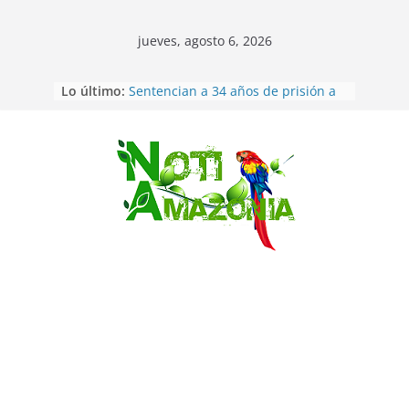
jueves, agosto 6, 2026
Lo último:
Sentencian a 34 años de prisión a
implicados en caso de Alison,
oriunda de Tena
Vozinha, el arquero sensación de
cabo Verde, ya llegó para
Saltar
incorporarse a Colo Colo de Chile
Pastaza: la parroquia Diez de
Agosto eligió a su nueva reina por
su aniversario
La “deuda de sueño”: una alerta
sobre los efectos de dormir mal en
la salud física y mental
Pastaza: Puyo será sede
del XII Foro Social Panamazónico, d
e pueblos indígenas y sociedad
civil por la defensa de la Amazonía