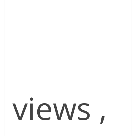
views
,