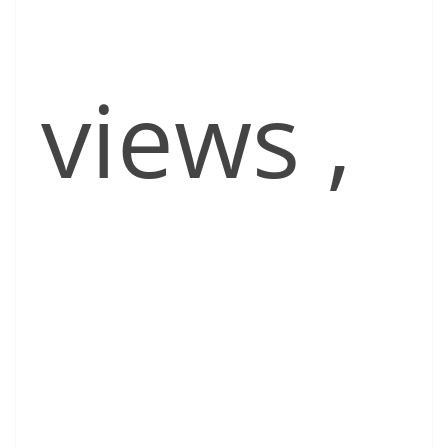
views
,