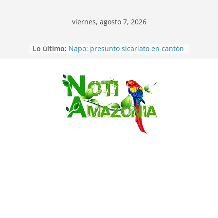
viernes, agosto 7, 2026
Lo último:
Napo: presunto sicariato en cantón
Archidona
Ecuador: dos jóvenes de 22 años
desaparecidos fueron encontrados
muertos en Puerto lopez
Saltar
Sentencian a 34 años de prisión a
implicados en caso de Alison,
oriunda de Tena
Vozinha, el arquero sensación de
cabo Verde, ya llegó para
incorporarse a Colo Colo de Chile
Pastaza: la parroquia Diez de
Agosto eligió a su nueva reina por
su aniversario