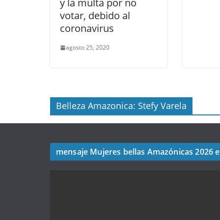
y la multa por no
votar, debido al
coronavirus
agosto 25, 2020
Belleza Amazonica: Stefy Varela
mensaje Mujeres bellas Amazónicas 2026 