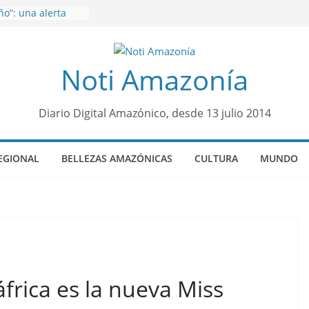
o”: una alerta
 de dormir mal en
mental
á sede
Noti Amazonía
al Panamazónico, d
nas y sociedad
nsa de la Amazonía
ños de prisión a
Diario Digital Amazónico, desde 13 julio 2014
o de Alison,
ro sensación de
EGIONAL
BELLEZAS AMAZÓNICAS
CULTURA
MUNDO
egó para
lo Colo de Chile
quia Diez de
u nueva reina por
frica es la nueva Miss