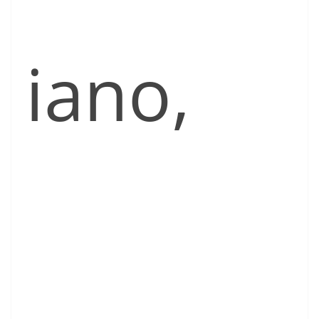
iano,