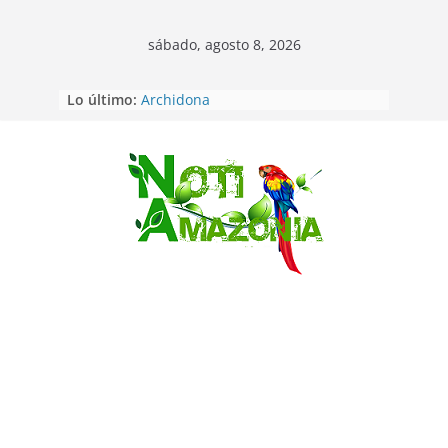
sábado, agosto 8, 2026
Lo último:
Napo: presunto sicariato en cantón
Archidona
Ecuador: dos jóvenes de 22 años
desaparecidos fueron encontrados
muertos en Puerto lopez
Saltar
Sentencian a 34 años de prisión a
implicados en caso de Alison,
oriunda de Tena
Vozinha, el arquero sensación de
cabo Verde, ya llegó para
incorporarse a Colo Colo de Chile
Pastaza: la parroquia Diez de
Agosto eligió a su nueva reina por
su aniversario