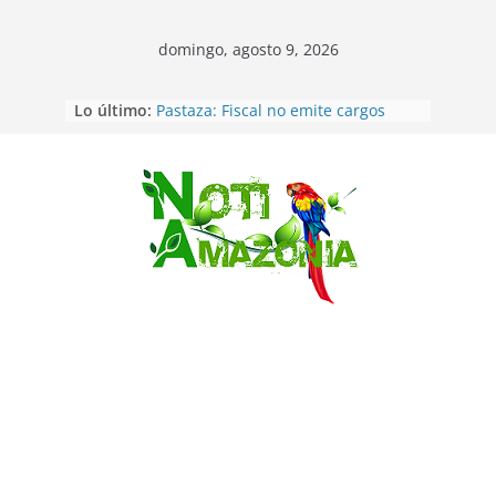
domingo, agosto 9, 2026
Lo último:
Pastaza: Fiscal no emite cargos
contra hombre de 50años que
mantenía relacion de «noviazgo»
con una menor de10 años en
frontera sur
Saltar
Napo: presunto sicariato en cantón
Archidona
Ecuador: dos jóvenes de 22 años
desaparecidos fueron encontrados
muertos en Puerto lopez
Sentencian a 34 años de prisión a
implicados en caso de Alison,
oriunda de Tena
Vozinha, el arquero sensación de
cabo Verde, ya llegó para
incorporarse a Colo Colo de Chile