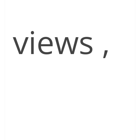
views
,