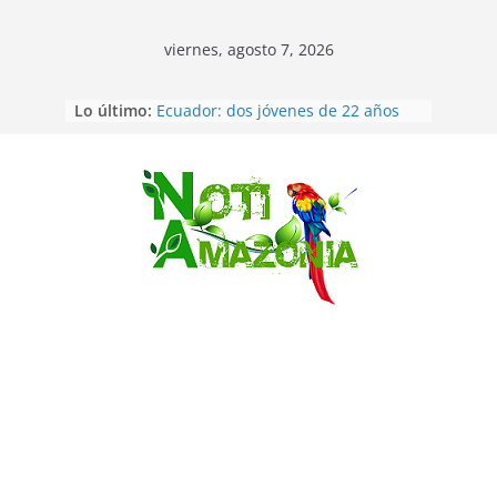
viernes, agosto 7, 2026
Lo último:
Ecuador: dos jóvenes de 22 años
desaparecidos fueron encontrados
muertos en Puerto lopez
Sentencian a 34 años de prisión a
implicados en caso de Alison,
Saltar
oriunda de Tena
Vozinha, el arquero sensación de
cabo Verde, ya llegó para
incorporarse a Colo Colo de Chile
Pastaza: la parroquia Diez de
Agosto eligió a su nueva reina por
su aniversario
La “deuda de sueño”: una alerta
sobre los efectos de dormir mal en
la salud física y mental