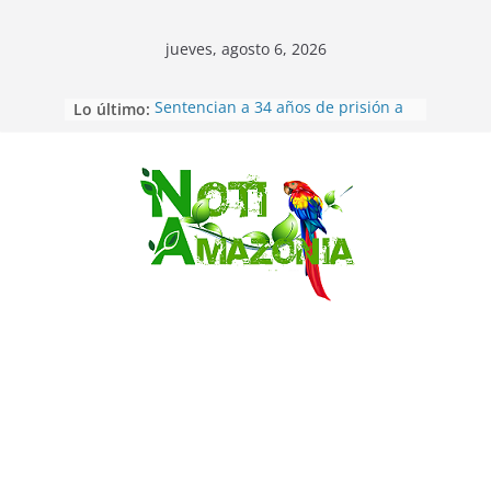
jueves, agosto 6, 2026
Lo último:
Sentencian a 34 años de prisión a
implicados en caso de Alison,
oriunda de Tena
Vozinha, el arquero sensación de
cabo Verde, ya llegó para
Saltar
incorporarse a Colo Colo de Chile
Pastaza: la parroquia Diez de
Agosto eligió a su nueva reina por
su aniversario
La “deuda de sueño”: una alerta
sobre los efectos de dormir mal en
la salud física y mental
Pastaza: Puyo será sede
del XII Foro Social Panamazónico, d
e pueblos indígenas y sociedad
civil por la defensa de la Amazonía