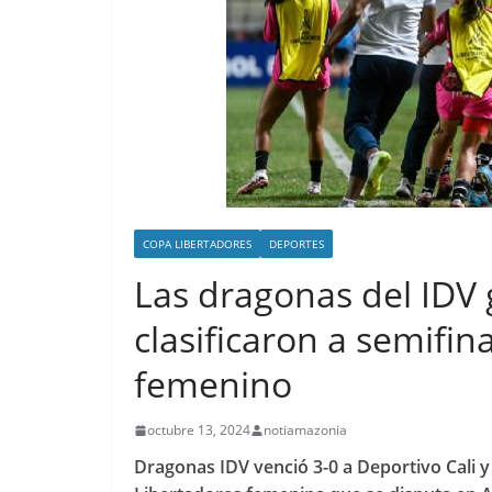
COPA LIBERTADORES
DEPORTES
Las dragonas del IDV g
clasificaron a semifin
femenino
octubre 13, 2024
notiamazonia
Dragonas IDV venció 3-0 a Deportivo Cali y