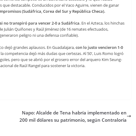
que destacable. Conducidos por el Vaco Aguirre, vienen de ganar
ompromisos (Sudáfrica, Corea del Sur y República Checa).
si no transpiró para vencer 2-0 a Sudáfrica
. En el Azteca, los hinchas
de Julián Quiñones y Raúl Jiménez (de 16 remates efectuados,
 generaron peligro ni una defensa confiable).
co dejó grandes aplausos. En Guadalajara,
con lo justo vencieron 1-0
e la competencia dejó más dudas que certezas. Al 50′, Luis Romo logró
oles, pero que se abrió por el grosero error del arquero Kim Seung-
sacional de Raúl Rangel para sostener la victoria.
Napo: Alcalde de Tena habría implementado en
200 mil dólares su patrimonio, según Contraloría