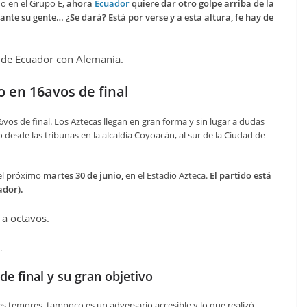
do en el Grupo E,
ahora
Ecuador
quiere dar otro golpe arriba de la
nte su gente… ¿Se dará? Está por verse y a esta altura, fe hay de
o de Ecuador con Alemania.
o en 16avos de final
16vos de final. Los Aztecas llegan en gran forma y sin lugar a dudas
desde las tribunas en la alcaldía Coyoacán, al sur de la Ciudad de
 el próximo
martes 30 de junio,
en el Estadio Azteca.
El partido está
ador).
.
e final y su gran objetivo
s temores, tampoco es un adversario accesible y lo que realizó