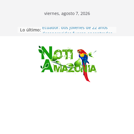
viernes, agosto 7, 2026
Lo último:
Ecuador: dos jóvenes de 22 años
desaparecidos fueron encontrados
muertos en Puerto lopez
Sentencian a 34 años de prisión a
implicados en caso de Alison,
Saltar
oriunda de Tena
Vozinha, el arquero sensación de
cabo Verde, ya llegó para
incorporarse a Colo Colo de Chile
Pastaza: la parroquia Diez de
Agosto eligió a su nueva reina por
su aniversario
La “deuda de sueño”: una alerta
sobre los efectos de dormir mal en
la salud física y mental