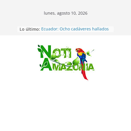
lunes, agosto 10, 2026
Lo último:
Ecuador: Ocho cadáveres hallados
en fosas comunes en Pucará
Pastaza: Feria de la Diez de agosto
atrajo a miles de personas en la
edición 2026 (video)
Saltar
Pastaza: Fiscal no emite cargos
contra hombre de 50años que
mantenía relacion de «noviazgo»
con una menor de10 años en
frontera sur
Napo: presunto sicariato en cantón
Archidona
Ecuador: dos jóvenes de 22 años
desaparecidos fueron encontrados
muertos en Puerto lopez