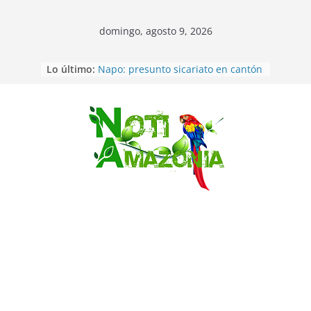
domingo, agosto 9, 2026
Pastaza: Fiscal no emite cargos
Lo último:
contra hombre de 50años que
mantenía relacion de «noviazgo»
con una menor de10 años en
frontera sur
Napo: presunto sicariato en cantón
Saltar
Archidona
Ecuador: dos jóvenes de 22 años
desaparecidos fueron encontrados
muertos en Puerto lopez
Sentencian a 34 años de prisión a
implicados en caso de Alison,
oriunda de Tena
Vozinha, el arquero sensación de
cabo Verde, ya llegó para
incorporarse a Colo Colo de Chile