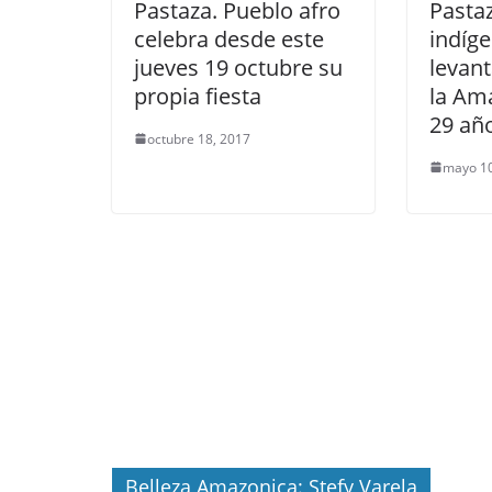
Pastaza. Pueblo afro
Pasta
celebra desde este
indíg
jueves 19 octubre su
levan
propia fiesta
la Am
29 añ
octubre 18, 2017
mayo 10
Belleza Amazonica: Stefy Varela